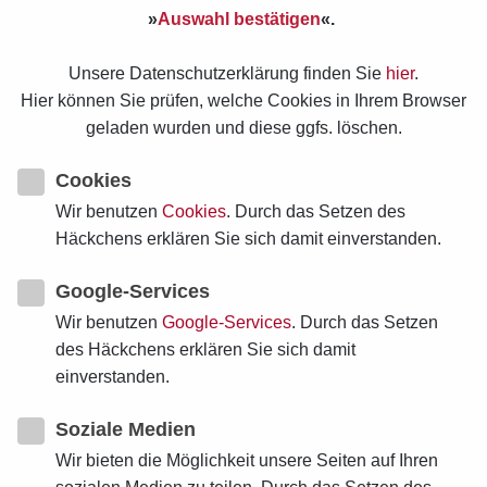
»
Auswahl bestätigen
«.
von
Gisela Matthiae
Unsere Datenschutzerklärung finden Sie
hier
.
Hier können Sie prüfen, welche Cookies in Ihrem Browser
geladen wurden und diese ggfs. löschen.
2021-11-13T00:00:00+01:00
Cookies
Wir benutzen
Cookies
. Durch das Setzen des
von
Gisela Matthiae
Häckchens erklären Sie sich damit einverstanden.
Google-Services
2021-05-20T00:00:00+02:00
Wir benutzen
Google-Services
. Durch das Setzen
des Häckchens erklären Sie sich damit
einverstanden.
von
Gisela Matthiae
Soziale Medien
Wir bieten die Möglichkeit unsere Seiten auf Ihren