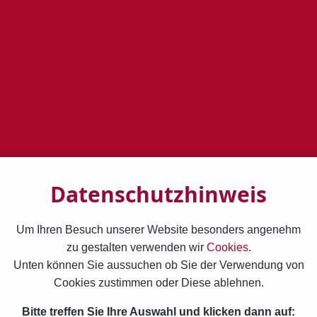
2022-12-01T00:00:00+01:00
von
Gisela Matthiae
Datenschutzhinweis
2021-12-23T00:00:00+01:00
Um Ihren Besuch unserer Website besonders angenehm
von
Gisela Matthiae
zu gestalten verwenden wir
Cookies
.
Unten können Sie aussuchen ob Sie der Verwendung von
Cookies zustimmen oder Diese ablehnen.
2021-12-17T00:00:00+01:00
Bitte treffen Sie Ihre Auswahl und klicken dann auf: