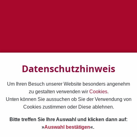
2024-09-09T19:37:39+02:00
von
Gisela Matthiae
Datenschutzhinweis
2024-07-06T17:25:48+02:00
Um Ihren Besuch unserer Website besonders angenehm
von
Gisela Matthiae
zu gestalten verwenden wir
Cookies
.
Unten können Sie aussuchen ob Sie der Verwendung von
Cookies zustimmen oder Diese ablehnen.
2024-06-01T20:21:56+02:00
Bitte treffen Sie Ihre Auswahl und klicken dann auf:
»
Auswahl bestätigen
«.
von
Gisela Matthiae