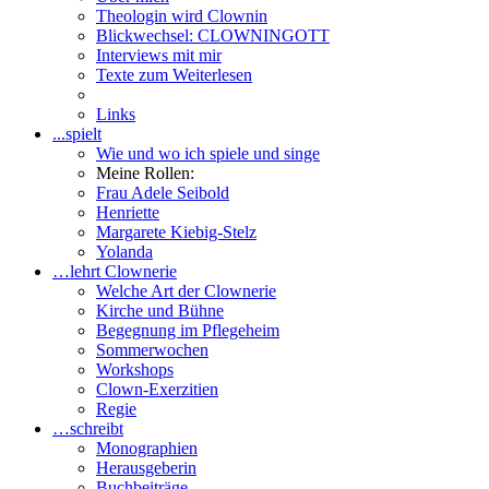
Theologin wird Clownin
Blickwechsel: CLOWNINGOTT
Interviews mit mir
Texte zum Weiterlesen
Links
...spielt
Wie und wo ich spiele und singe
Meine Rollen:
Frau Adele Seibold
Henriette
Margarete Kiebig-Stelz
Yolanda
…lehrt Clownerie
Welche Art der Clownerie
Kirche und Bühne
Begegnung im Pflegeheim
Sommerwochen
Workshops
Clown-Exerzitien
Regie
…schreibt
Monographien
Herausgeberin
Buchbeiträge