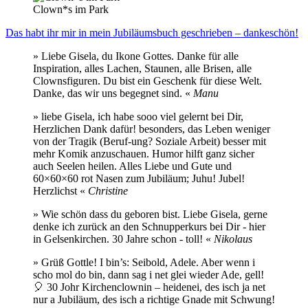
Clown*s im Park
Das habt ihr mir in mein Jubiläumsbuch geschrieben – dankeschön!
» Liebe Gisela, du Ikone Gottes. Danke für alle
Inspiration, alles Lachen, Staunen, alle Brisen, alle
Clownsfiguren. Du bist ein Geschenk für diese Welt.
Danke, das wir uns begegnet sind. «
Manu
» liebe Gisela, ich habe sooo viel gelernt bei Dir,
Herzlichen Dank dafür! besonders, das Leben weniger
von der Tragik (Beruf-ung? Soziale Arbeit) besser mit
mehr Komik anzuschauen. Humor hilft ganz sicher
auch Seelen heilen. Alles Liebe und Gute und
60×60×60 rot Nasen zum Jubiläum; Juhu! Jubel!
Herzlichst «
Christine
» Wie schön dass du geboren bist. Liebe Gisela, gerne
denke ich zurück an den Schnupperkurs bei Dir - hier
in Gelsenkirchen. 30 Jahre schon - toll! «
Nikolaus
» Grüß Gottle! I bin’s: Seibold, Adele. Aber wenn i
scho mol do bin, dann sag i net glei wieder Ade, gell!
🎈 30 Johr Kirchenclownin – heidenei, des isch ja net
nur a Jubiläum, des isch a richtige Gnade mit Schwung!