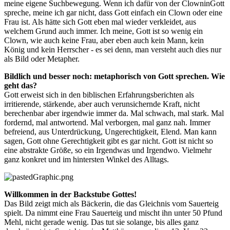
meine eigene Suchbewegung. Wenn ich dafür von der ClowninGott
spreche, meine ich gar nicht, dass Gott einfach ein Clown oder eine
Frau ist. Als hätte sich Gott eben mal wieder verkleidet, aus
welchem Grund auch immer. Ich meine, Gott ist so wenig ein
Clown, wie auch keine Frau, aber eben auch kein Mann, kein
König und kein Herrscher - es sei denn, man versteht auch dies nur
als Bild oder Metapher.
Bildlich und besser noch: metaphorisch von Gott sprechen. Wie
geht das?
Gott erweist sich in den biblischen Erfahrungsberichten als
irritierende, stärkende, aber auch verunsichernde Kraft, nicht
berechenbar aber irgendwie immer da. Mal schwach, mal stark. Mal
fordernd, mal antwortend. Mal verborgen, mal ganz nah. Immer
befreiend, aus Unterdrückung, Ungerechtigkeit, Elend. Man kann
sagen, Gott ohne Gerechtigkeit gibt es gar nicht. Gott ist nicht so
eine abstrakte Größe, so ein Irgendwas und Irgendwo. Vielmehr
ganz konkret und im hintersten Winkel des Alltags.
Willkommen in der Backstube Gottes!
Das Bild zeigt mich als Bäckerin, die das Gleichnis vom Sauerteig
spielt. Da nimmt eine Frau Sauerteig und mischt ihn unter 50 Pfund
Mehl, nicht gerade wenig. Das tut sie solange, bis alles ganz