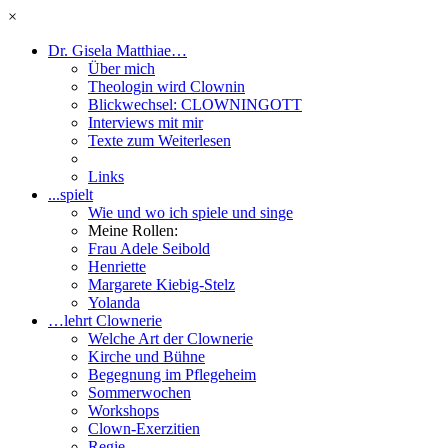
×
Dr. Gisela Matthiae…
Über mich
Theologin wird Clownin
Blickwechsel: CLOWNINGOTT
Interviews mit mir
Texte zum Weiterlesen
Links
...spielt
Wie und wo ich spiele und singe
Meine Rollen:
Frau Adele Seibold
Henriette
Margarete Kiebig-Stelz
Yolanda
…lehrt Clownerie
Welche Art der Clownerie
Kirche und Bühne
Begegnung im Pflegeheim
Sommerwochen
Workshops
Clown-Exerzitien
Regie