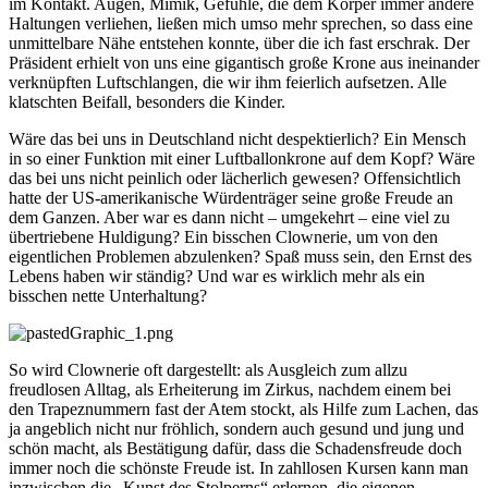
im Kontakt. Augen, Mimik, Gefühle, die dem Körper immer andere
Haltungen verliehen, ließen mich umso mehr sprechen, so dass eine
unmittelbare Nähe entstehen konnte, über die ich fast erschrak. Der
Präsident erhielt von uns eine gigantisch große Krone aus ineinander
verknüpften Luftschlangen, die wir ihm feierlich aufsetzen. Alle
klatschten Beifall, besonders die Kinder.
Wäre das bei uns in Deutschland nicht despektierlich? Ein Mensch
in so einer Funktion mit einer Luftballonkrone auf dem Kopf? Wäre
das bei uns nicht peinlich oder lächerlich gewesen? Offensichtlich
hatte der US-amerikanische Würdenträger seine große Freude an
dem Ganzen. Aber war es dann nicht – umgekehrt – eine viel zu
übertriebene Huldigung? Ein bisschen Clownerie, um von den
eigentlichen Problemen abzulenken? Spaß muss sein, den Ernst des
Lebens haben wir ständig? Und war es wirklich mehr als ein
bisschen nette Unterhaltung?
So wird Clownerie oft dargestellt: als Ausgleich zum allzu
freudlosen Alltag, als Erheiterung im Zirkus, nachdem einem bei
den Trapeznummern fast der Atem stockt, als Hilfe zum Lachen, das
ja angeblich nicht nur fröhlich, sondern auch gesund und jung und
schön macht, als Bestätigung dafür, dass die Schadensfreude doch
immer noch die schönste Freude ist. In zahllosen Kursen kann man
inzwischen die „Kunst des Stolperns“ erlernen, die eigenen