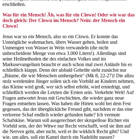
erschließen.
Was für ein Mensch! Äh, was für ein Clown! Oder wie war das
doch gleich: Der Clown im Mensch? Nein: der Mensch ein
Clown!
Jesus war so ein Mensch, also so ein Clown. Er konnte das
Unmögliche wahrmachen, übers Wasser gehen, heilen und
Unmengen von Wasser in Wein verwandeln (die nicht
unbescheidene Menge von etwa 3.000 Litern!). Allerdings sind
seine Heilmethoden die des einfachen Volkes und im
Markusevangelium braucht er auch schon mal zwei Anläufe bis es
schließlich klappt. Denn der alsbald Geheilte sieht zunächst nur
„Bäume, die wie Menschen umhergehen“ (Mk 8, 22-27)! Die allzu
stolz werdenden Jünger sollen sich ein Vorbild an Kindern nehmen,
das Kleine wird groß, wer sich selbst erhöht, wird erniedrigt, und
schließlich werden die Letzten die Ersten sein. Verkehrte Welt! Auf
Fragen antwortet Jesus mit Geschichten, die wieder ganz neue
Fragen entstehen lassen. Was haben die Hirten wohl bei dem Fest
gegessen, das der überglückliche Freund gibt, nachdem er das eine
verlorene Schaf endlich wieder gefunden hatte? Ich vermute
Schafskäse. Warum soll ausgerechnet der skrupellose Richter ein
Vorbild sein, der der Witwe nur Recht verschafft, weil sie ihm auf
die Nerven geht, aber nicht, weil er ihr wirklich Recht gibt? Und
wie, um alles, soll ein Kamel durch ein Nadelöhr passen?