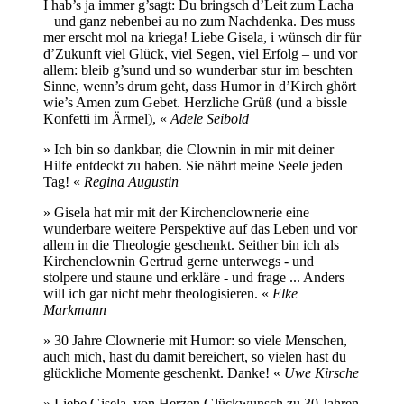
I hab’s ja immer g’sagt: Du bringsch d’Leit zum Lacha
– und ganz nebenbei au no zum Nachdenka. Des muss
mer erscht mol na kriega! Liebe Gisela, i wünsch dir für
d’Zukunft viel Glück, viel Segen, viel Erfolg – und vor
allem: bleib g’sund und so wunderbar stur im beschten
Sinne, wenn’s drum geht, dass Humor in d’Kirch ghört
wie’s Amen zum Gebet. Herzliche Grüß (und a bissle
Konfetti im Ärmel), «
Adele Seibold
» Ich bin so dankbar, die Clownin in mir mit deiner
Hilfe entdeckt zu haben. Sie nährt meine Seele jeden
Tag! «
Regina Augustin
» Gisela hat mir mit der Kirchenclownerie eine
wunderbare weitere Perspektive auf das Leben und vor
allem in die Theologie geschenkt. Seither bin ich als
Kirchenclownin Gertrud gerne unterwegs - und
stolpere und staune und erkläre - und frage ... Anders
will ich gar nicht mehr theologisieren. «
Elke
Markmann
» 30 Jahre Clownerie mit Humor: so viele Menschen,
auch mich, hast du damit bereichert, so vielen hast du
glückliche Momente geschenkt. Danke! «
Uwe Kirsche
» Liebe Gisela, von Herzen Glückwunsch zu 30 Jahren