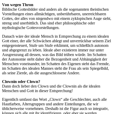
Von wegen Thron
Biblische Gottesbilder sind anders als die sogenannten theistischen
Vorstellungen eines allmächtigen, unberührbaren, unerreichbaren
Gottes, der alles von nirgendwo mit einem zyklopischen Auge sieht,
streng und unerbittlich. Das sind eher philosophische oder
mythologische Gottesvorstellungen.
Danach wäre der ideale Mensch in Entsprechung zu einem idealen
Gott einer, der alle Schwächen ablegt und unverrückbar seinem Ziel
entgegensteuert, Stufe um Stufe erklimmt, um schließlich autonom
und abgegrenzt zu leben. Ideale aber existieren immer nur unter
Ausgrenzung all dessen, was das Bild trüben würde. Im Schatten
der Autonomie steht daher die Bezogenheit und Abhängigkeit der
Menschen voneinander, im Schatten des Eigenen steht das Fremde,
im Schatten des idealen Mannes steht die Frau als sein Spiegelbild,
als seine Zierde, als die ausgeschlossene Andere.
Clownin oder Clown?
Dann doch lieber den Clown und die Clownin als die idealen
Menschen und Gott in dieser Entsprechung!
Eigentlich umfasst das Wort „Clown“ alle Geschlechter, auch alle
Hautfarben, Altersgruppen und andere Einteilungen, die wir
üblicherweise vornehmen. Deshalb ist die Figur auch so integrativ,
können sich alle mit ihr identifizieren, oder aber sie werden