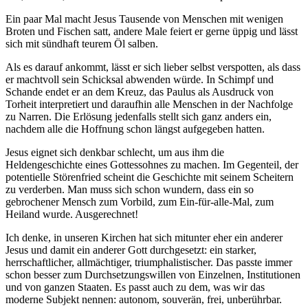
Ein paar Mal macht Jesus Tausende von Menschen mit wenigen
Broten und Fischen satt, andere Male feiert er gerne üppig und lässt
sich mit sündhaft teurem Öl salben.
Als es darauf ankommt, lässt er sich lieber selbst verspotten, als dass
er machtvoll sein Schicksal abwenden würde. In Schimpf und
Schande endet er an dem Kreuz, das Paulus als Ausdruck von
Torheit interpretiert und daraufhin alle Menschen in der Nachfolge
zu Narren. Die Erlösung jedenfalls stellt sich ganz anders ein,
nachdem alle die Hoffnung schon längst aufgegeben hatten.
Jesus eignet sich denkbar schlecht, um aus ihm die
Heldengeschichte eines Gottessohnes zu machen. Im Gegenteil, der
potentielle Störenfried scheint die Geschichte mit seinem Scheitern
zu verderben. Man muss sich schon wundern, dass ein so
gebrochener Mensch zum Vorbild, zum Ein-für-alle-Mal, zum
Heiland wurde. Ausgerechnet!
Ich denke, in unseren Kirchen hat sich mitunter eher ein anderer
Jesus und damit ein anderer Gott durchgesetzt: ein starker,
herrschaftlicher, allmächtiger, triumphalistischer. Das passte immer
schon besser zum Durchsetzungswillen von Einzelnen, Institutionen
und von ganzen Staaten. Es passt auch zu dem, was wir das
moderne Subjekt nennen: autonom, souverän, frei, unberührbar.