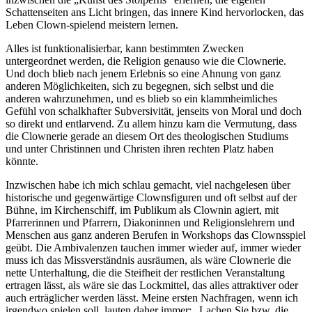
Schattenseiten ans Licht bringen, das innere Kind hervorlocken, das
Leben Clown-spielend meistern lernen.
Alles ist funktionalisierbar, kann bestimmten Zwecken
untergeordnet werden, die Religion genauso wie die Clownerie.
Und doch blieb nach jenem Erlebnis so eine Ahnung von ganz
anderen Möglichkeiten, sich zu begegnen, sich selbst und die
anderen wahrzunehmen, und es blieb so ein klammheimliches
Gefühl von schalkhafter Subversivität, jenseits von Moral und doch
so direkt und entlarvend. Zu allem hinzu kam die Vermutung, dass
die Clownerie gerade an diesem Ort des theologischen Studiums
und unter Christinnen und Christen ihren rechten Platz haben
könnte.
Inzwischen habe ich mich schlau gemacht, viel nachgelesen über
historische und gegenwärtige Clownsfiguren und oft selbst auf der
Bühne, im Kirchenschiff, im Publikum als Clownin agiert, mit
Pfarrerinnen und Pfarrern, Diakoninnen und Religionslehrern und
Menschen aus ganz anderen Berufen in Workshops das Clownsspiel
geübt. Die Ambivalenzen tauchen immer wieder auf, immer wieder
muss ich das Missverständnis ausräumen, als wäre Clownerie die
nette Unterhaltung, die die Steifheit der restlichen Veranstaltung
ertragen lässt, als wäre sie das Lockmittel, das alles attraktiver oder
auch erträglicher werden lässt. Meine ersten Nachfragen, wenn ich
irgendwo spielen soll, lauten daher immer: „Lachen Sie bzw. die