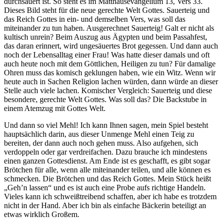
durchsäuert ist. So steht es im Matthäusevangelium 13, Vers 33.
Dieses Bild steht für die neue gerechte Welt Gottes. Sauerteig und
das Reich Gottes in ein- und demselben Vers, was soll das
miteinander zu tun haben. Ausgerechnet Sauerteig! Galt er nicht als
kultisch unrein? Beim Auszug aus Ägypten und beim Passahfest,
das daran erinnert, wird ungesäuertes Brot gegessen. Und dann auch
noch der Lebensalltag einer Frau! Was hatte dieser damals und oft
auch heute noch mit dem Göttlichen, Heiligen zu tun? Für damalige
Ohren muss das komisch geklungen haben, wie ein Witz. Wenn wir
heute auch in Sachen Religion lachen würden, dann würde an dieser
Stelle auch viele lachen. Komischer Vergleich: Sauerteig und diese
besondere, gerechte Welt Gottes. Was soll das? Die Backstube in
einem Atemzug mit Gottes Welt.
Und dann so viel Mehl! Ich kann Ihnen sagen, mein Spiel besteht
hauptsächlich darin, aus dieser Unmenge Mehl einen Teig zu
bereiten, der dann auch noch gehen muss. Also aufgehen, sich
verdoppeln oder gar verdreifachen. Dazu brauche ich mindestens
einen ganzen Gottesdienst. Am Ende ist es geschafft, es gibt sogar
Brötchen für alle, wenn alle miteinander teilen, und alle können es
schmecken. Die Brötchen und das Reich Gottes. Mein Stück heißt
„Geh’n lassen“ und es ist auch eine Probe aufs richtige Handeln.
Vieles kann ich schweißtreibend schaffen, aber ich habe es trotzdem
nicht in der Hand. Aber ich bin als einfache Bäckerin beteiligt an
etwas wirklich Großem.