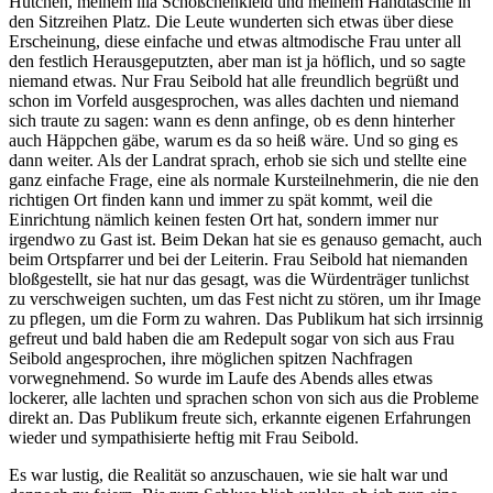
Hütchen, meinem lila Schößchenkleid und meinem Handtäschle in
den Sitzreihen Platz. Die Leute wunderten sich etwas über diese
Erscheinung, diese einfache und etwas altmodische Frau unter all
den festlich Herausgeputzten, aber man ist ja höflich, und so sagte
niemand etwas. Nur Frau Seibold hat alle freundlich begrüßt und
schon im Vorfeld ausgesprochen, was alles dachten und niemand
sich traute zu sagen: wann es denn anfinge, ob es denn hinterher
auch Häppchen gäbe, warum es da so heiß wäre. Und so ging es
dann weiter. Als der Landrat sprach, erhob sie sich und stellte eine
ganz einfache Frage, eine als normale Kursteilnehmerin, die nie den
richtigen Ort finden kann und immer zu spät kommt, weil die
Einrichtung nämlich keinen festen Ort hat, sondern immer nur
irgendwo zu Gast ist. Beim Dekan hat sie es genauso gemacht, auch
beim Ortspfarrer und bei der Leiterin. Frau Seibold hat niemanden
bloßgestellt, sie hat nur das gesagt, was die Würdenträger tunlichst
zu verschweigen suchten, um das Fest nicht zu stören, um ihr Image
zu pflegen, um die Form zu wahren. Das Publikum hat sich irrsinnig
gefreut und bald haben die am Redepult sogar von sich aus Frau
Seibold angesprochen, ihre möglichen spitzen Nachfragen
vorwegnehmend. So wurde im Laufe des Abends alles etwas
lockerer, alle lachten und sprachen schon von sich aus die Probleme
direkt an. Das Publikum freute sich, erkannte eigenen Erfahrungen
wieder und sympathisierte heftig mit Frau Seibold.
Es war lustig, die Realität so anzuschauen, wie sie halt war und