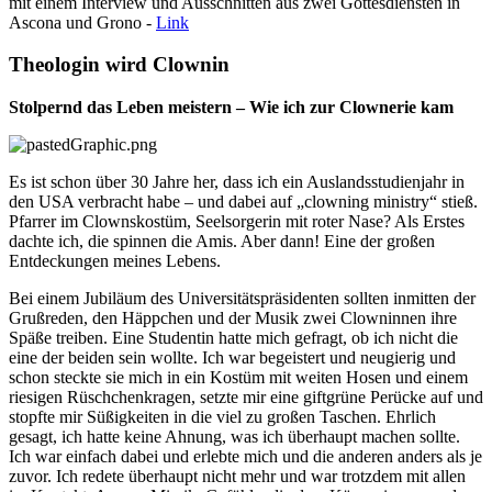
mit einem Interview und Ausschnitten aus zwei Gottesdiensten in
Ascona und Grono -
Link
Theologin wird Clownin
Stolpernd das Leben meistern – Wie ich zur Clownerie kam
Es ist schon über 30 Jahre her, dass ich ein Auslandsstudienjahr in
den USA verbracht habe – und dabei auf „clowning ministry“ stieß.
Pfarrer im Clownskostüm, Seelsorgerin mit roter Nase? Als Erstes
dachte ich, die spinnen die Amis. Aber dann! Eine der großen
Entdeckungen meines Lebens.
Bei einem Jubiläum des Universitätspräsidenten sollten inmitten der
Grußreden, den Häppchen und der Musik zwei Clowninnen ihre
Späße treiben. Eine Studentin hatte mich gefragt, ob ich nicht die
eine der beiden sein wollte. Ich war begeistert und neugierig und
schon steckte sie mich in ein Kostüm mit weiten Hosen und einem
riesigen Rüschchenkragen, setzte mir eine giftgrüne Perücke auf und
stopfte mir Süßigkeiten in die viel zu großen Taschen. Ehrlich
gesagt, ich hatte keine Ahnung, was ich überhaupt machen sollte.
Ich war einfach dabei und erlebte mich und die anderen anders als je
zuvor. Ich redete überhaupt nicht mehr und war trotzdem mit allen