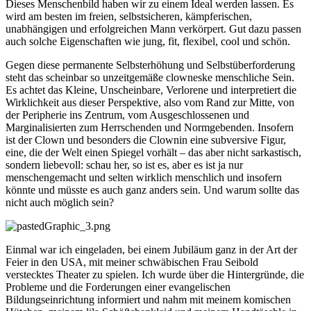
Dieses Menschenbild haben wir zu einem Ideal werden lassen. Es
wird am besten im freien, selbstsicheren, kämpferischen,
unabhängigen und erfolgreichen Mann verkörpert. Gut dazu passen
auch solche Eigenschaften wie jung, fit, flexibel, cool und schön.
Gegen diese permanente Selbsterhöhung und Selbstüberforderung
steht das scheinbar so unzeitgemäße clowneske menschliche Sein.
Es achtet das Kleine, Unscheinbare, Verlorene und interpretiert die
Wirklichkeit aus dieser Perspektive, also vom Rand zur Mitte, von
der Peripherie ins Zentrum, vom Ausgeschlossenen und
Marginalisierten zum Herrschenden und Normgebenden. Insofern
ist der Clown und besonders die Clownin eine subversive Figur,
eine, die der Welt einen Spiegel vorhält – das aber nicht sarkastisch,
sondern liebevoll: schau her, so ist es, aber es ist ja nur
menschengemacht und selten wirklich menschlich und insofern
könnte und müsste es auch ganz anders sein. Und warum sollte das
nicht auch möglich sein?
Einmal war ich eingeladen, bei einem Jubiläum ganz in der Art der
Feier in den USA, mit meiner schwäbischen Frau Seibold
verstecktes Theater zu spielen. Ich wurde über die Hintergründe, die
Probleme und die Forderungen einer evangelischen
Bildungseinrichtung informiert und nahm mit meinem komischen