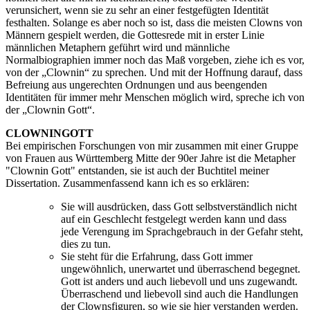
verunsichert, wenn sie zu sehr an einer festgefügten Identität
festhalten. Solange es aber noch so ist, dass die meisten Clowns von
Männern gespielt werden, die Gottesrede mit in erster Linie
männlichen Metaphern geführt wird und männliche
Normalbiographien immer noch das Maß vorgeben, ziehe ich es vor,
von der „Clownin“ zu sprechen. Und mit der Hoffnung darauf, dass
Befreiung aus ungerechten Ordnungen und aus beengenden
Identitäten für immer mehr Menschen möglich wird, spreche ich von
der „Clownin Gott“.
CLOWNINGOTT
Bei empirischen Forschungen von mir zusammen mit einer Gruppe
von Frauen aus Württemberg Mitte der 90er Jahre ist die Metapher
"Clownin Gott" entstanden, sie ist auch der Buchtitel meiner
Dissertation. Zusammenfassend kann ich es so erklären:
Sie will ausdrücken, dass Gott selbstverständlich nicht
auf ein Geschlecht festgelegt werden kann und dass
jede Verengung im Sprachgebrauch in der Gefahr steht,
dies zu tun.
Sie steht für die Erfahrung, dass Gott immer
ungewöhnlich, unerwartet und überraschend begegnet.
Gott ist anders und auch liebevoll und uns zugewandt.
Überraschend und liebevoll sind auch die Handlungen
der Clownsfiguren, so wie sie hier verstanden werden.