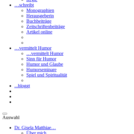
…schreibt
Monographien
Herausgeberin
Buchbeiträge
Zeitschriftenbeiträge
Artikel online
…vermittelt Humor
…vermittelt Humor
Sinn für Humor
Humor und Glaube
Humorseminare
Spiel und Spiritualität
...bloggt
Auswahl
Dr. Gisela Matthiae…
Über mich