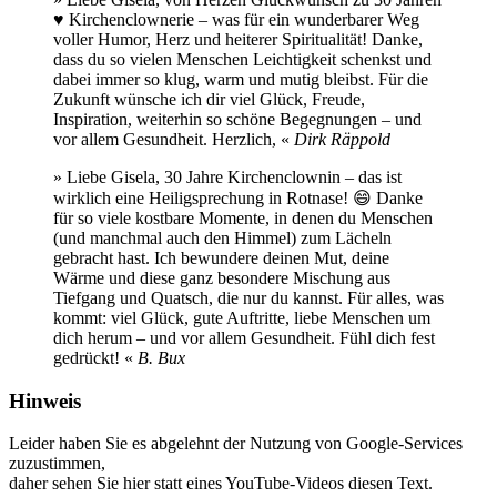
♥️ Kirchenclownerie – was für ein wunderbarer Weg
voller Humor, Herz und heiterer Spiritualität! Danke,
dass du so vielen Menschen Leichtigkeit schenkst und
dabei immer so klug, warm und mutig bleibst. Für die
Zukunft wünsche ich dir viel Glück, Freude,
Inspiration, weiterhin so schöne Begegnungen – und
vor allem Gesundheit. Herzlich, «
Dirk Räppold
» Liebe Gisela, 30 Jahre Kirchenclownin – das ist
wirklich eine Heiligsprechung in Rotnase! 😄 Danke
für so viele kostbare Momente, in denen du Menschen
(und manchmal auch den Himmel) zum Lächeln
gebracht hast. Ich bewundere deinen Mut, deine
Wärme und diese ganz besondere Mischung aus
Tiefgang und Quatsch, die nur du kannst. Für alles, was
kommt: viel Glück, gute Auftritte, liebe Menschen um
dich herum – und vor allem Gesundheit. Fühl dich fest
gedrückt! «
B. Bux
Hinweis
Leider haben Sie es abgelehnt der Nutzung von Google-Services
zuzustimmen,
daher sehen Sie hier statt eines YouTube-Videos diesen Text.