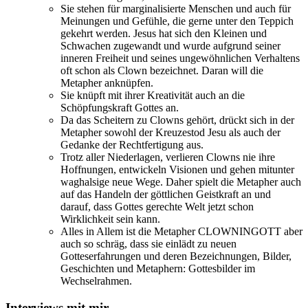
Sie stehen für marginalisierte Menschen und auch für
Meinungen und Gefühle, die gerne unter den Teppich
gekehrt werden. Jesus hat sich den Kleinen und
Schwachen zugewandt und wurde aufgrund seiner
inneren Freiheit und seines ungewöhnlichen Verhaltens
oft schon als Clown bezeichnet. Daran will die
Metapher anknüpfen.
Sie knüpft mit ihrer Kreativität auch an die
Schöpfungskraft Gottes an.
Da das Scheitern zu Clowns gehört, drückt sich in der
Metapher sowohl der Kreuzestod Jesu als auch der
Gedanke der Rechtfertigung aus.
Trotz aller Niederlagen, verlieren Clowns nie ihre
Hoffnungen, entwickeln Visionen und gehen mitunter
waghalsige neue Wege. Daher spielt die Metapher auch
auf das Handeln der göttlichen Geistkraft an und
darauf, dass Gottes gerechte Welt jetzt schon
Wirklichkeit sein kann.
Alles in Allem ist die Metapher CLOWNINGOTT aber
auch so schräg, dass sie einlädt zu neuen
Gotteserfahrungen und deren Bezeichnungen, Bilder,
Geschichten und Metaphern: Gottesbilder im
Wechselrahmen.
Interviews mit mir