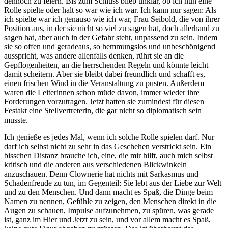
dennoch zu feiern. Bis zum Schluss blieb unklar, ob ich nun eine
Rolle spielte oder halt so war wie ich war. Ich kann nur sagen: Als
ich spielte war ich genauso wie ich war, Frau Seibold, die von ihrer
Position aus, in der sie nicht so viel zu sagen hat, doch allerhand zu
sagen hat, aber auch in der Gefahr steht, unpassend zu sein. Indem
sie so offen und geradeaus, so hemmungslos und unbeschönigend
ausspricht, was andere allenfalls denken, rührt sie an die
Gepflogenheiten, an die herrschenden Regeln und könnte leicht
damit scheitern. Aber sie bleibt dabei freundlich und schafft es,
einen frischen Wind in die Veranstaltung zu pusten. Außerdem
waren die Leiterinnen schon müde davon, immer wieder ihre
Forderungen vorzutragen. Jetzt hatten sie zumindest für diesen
Festakt eine Stellvertreterin, die gar nicht so diplomatisch sein
musste.
Ich genieße es jedes Mal, wenn ich solche Rolle spielen darf. Nur
darf ich selbst nicht zu sehr in das Geschehen verstrickt sein. Ein
bisschen Distanz brauche ich, eine, die mir hilft, auch mich selbst
kritisch und die anderen aus verschiedenen Blickwinkeln
anzuschauen. Denn Clownerie hat nichts mit Sarkasmus und
Schadenfreude zu tun, im Gegenteil: Sie lebt aus der Liebe zur Welt
und zu den Menschen. Und dann macht es Spaß, die Dinge beim
Namen zu nennen, Gefühle zu zeigen, den Menschen direkt in die
Augen zu schauen, Impulse aufzunehmen, zu spüren, was gerade
ist, ganz im Hier und Jetzt zu sein, und vor allem macht es Spaß,