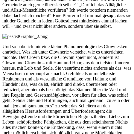
Gemeinde auch gerne über sich selbst?“ „Darf ich das Alltägliche
und Allzu-Menschliche vorführen? Ich werde trotzdem niemanden
dabei lächerlich machen!“ Eine Pfarrerin hat mir mal gesagt, dass sie
mit der Gemeinde in jedem Gottesdienst mindestens einmal lachen
will – und zwar nicht über andere, sondern über sie selbst.
Und so habe ich mir eine kleine Phänomenologie des Clownesken
erarbeitet. Was ich unter Clownerie verstehe, wie es unterrichten
möchte. Der Clown bzw. die Clownin spielt nicht, sondern ist
Clown und Clownin – mit Haut und Haar, aus dem tiefsten Inneren
heraus, mit Leib und Seele. Sie verströmt nichts anderes als das, was
Menschsein überhaupt ausmacht: Gefühle als unmittelbarste
Reaktionen und als wesentliche Grundlage von Haltung und
Handeln; das, was da ist, ehrlich und direkt, übertrieben oder
reduziert, aber niemals beschönigt; das Staunen über die Welt und
ihre Regeln und Gesetzmäßigkeiten, vor allem für alles, was schief
geht; Sehnsüchte und Hoffnungen, auch mal „jemand“ zu sein oder
mal „jemand ganz anderes“ zu sein; das Scheitern an den
alltäglichen Herausforderungen und Überforderungen; die
Bewegungsfreude und die körperlichen Begrenztheiten; Liebe zum
Leben; schöpferische Fähigkeiten, die aus dem scheinbaren Nichts
alles machen können; die Entdeckung, dass, wenn einem nichts
mehr möglich erscheint, sich plötzlich ganz neue Möglichkeiten