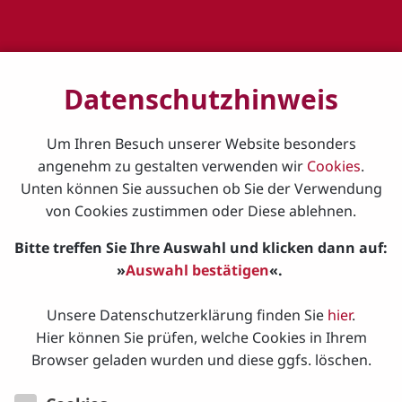
Auswahl
Vorhang auf!
Datenschutzhinweis
Veranstaltungstermine:
Um Ihren Besuch unserer Website besonders
07.09.2026 – 11.09.2026
angenehm zu gestalten verwenden wir
Cookies
.
Unten können Sie aussuchen ob Sie der Verwendung
Veranstaltungsort:
von Cookies zustimmen oder Diese ablehnen.
Bitte treffen Sie Ihre Auswahl und klicken dann auf:
Veranstaltungskategorie:
»
Auswahl bestätigen
«.
Unsere Datenschutzerklärung finden Sie
hier
.
Beschreibung:
Hier können Sie prüfen, welche Cookies in Ihrem
Der Lehrgang kann nur als ganzer gebucht werden.
Browser geladen wurden und diese ggfs. löschen.
Der Flyer
mit weiteren Informationen.