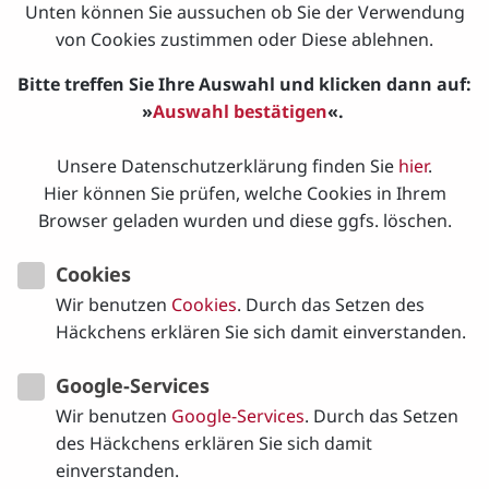
Unten können Sie aussuchen ob Sie der Verwendung
letzte Wort.
von Cookies zustimmen oder Diese ablehnen.
Mit einfachen Übungen, Bewegungen und
Bitte treffen Sie Ihre Auswahl und klicken dann auf:
Improvisationen gelingt es spielerisch, die Kunst des
»
Auswahl bestätigen
«.
Lebens auf die clowneske Art zu erproben. Dabei zeigt
sich, wie verwandt Clownerie mit dem christlichen
Unsere Datenschutzerklärung finden Sie
hier
.
Menschenbild ist - und wie kritisch dem Bild eines
Hier können Sie prüfen, welche Cookies in Ihrem
perfekten Menschen gegenüber.
Browser geladen wurden und diese ggfs. löschen.
Voraussetzungen sind einfach nur Spaß an Bewegung
und Spiel, Teilnehmende mit Erfahrung im
Cookies
Clowntheater sind aber auch herzlich eingeladen!
Wir benutzen
Cookies
. Durch das Setzen des
Häckchens erklären Sie sich damit einverstanden.
Ausschreibung und Anmeldung
über das Haus der
Begegnung, Ulm
Google-Services
Wir benutzen
Google-Services
. Durch das Setzen
des Häckchens erklären Sie sich damit
einverstanden.