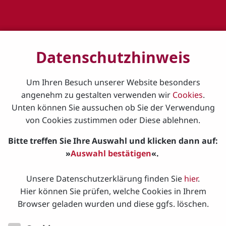
Auswahl
Datenschutzhinweis
DemoClownie - Ein Stück zur Langen Nacht der
Um Ihren Besuch unserer Website besonders
Demokratie 2024
angenehm zu gestalten verwenden wir
Cookies
.
Unten können Sie aussuchen ob Sie der Verwendung
von Cookies zustimmen oder Diese ablehnen.
Adele im Gottesdienst
Bitte treffen Sie Ihre Auswahl und klicken dann auf:
Veranstaltungstermine:
»
Auswahl bestätigen
«.
01.11.2026
Unsere Datenschutzerklärung finden Sie
hier
.
Veranstaltungsort:
Hier können Sie prüfen, welche Cookies in Ihrem
Browser geladen wurden und diese ggfs. löschen.
Veranstaltungskategorie: