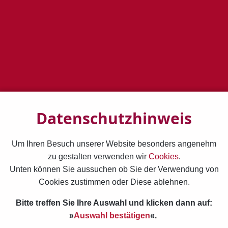
DEN Sinn FÜR Humor Schärfen (50)
Humor (2)
Humor IST (22)
Humorhaltung (1)
Komik (1)
Mein Komisches Auge (5)
Müßiggang (11)
Neulich Humor IM Alltag (36)
Retten (1)
Schielen FÜR DIE Unendlichkeit (16)
Spielen (1)
Spott (2)
Staunen (21)
UND Sarah Lachte Bibel UND Humor (18)
Verwandeln (17)
Witze (15)
Datenschutzhinweis
Um Ihren Besuch unserer Website besonders angenehm
zu gestalten verwenden wir
Cookies
.
Unten können Sie aussuchen ob Sie der Verwendung von
Cookies zustimmen oder Diese ablehnen.
Bitte treffen Sie Ihre Auswahl und klicken dann auf:
»
Auswahl bestätigen
«.