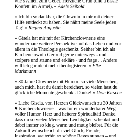
wie’s Amen zum Gebet. Herzliche Grüß (und a bissle
Konfetti im Ärmel), «
Adele Seibold
» Ich bin so dankbar, die Clownin in mir mit deiner
Hilfe entdeckt zu haben. Sie nährt meine Seele jeden
Tag! «
Regina Augustin
» Gisela hat mir mit der Kirchenclownerie eine
wunderbare weitere Perspektive auf das Leben und vor
allem in die Theologie geschenkt. Seither bin ich als
Kirchenclownin Gertrud gerne unterwegs - und
stolpere und staune und erkläre - und frage ... Anders
will ich gar nicht mehr theologisieren. «
Elke
Markmann
» 30 Jahre Clownerie mit Humor: so viele Menschen,
auch mich, hast du damit bereichert, so vielen hast du
glückliche Momente geschenkt. Danke! «
Uwe Kirsche
» Liebe Gisela, von Herzen Glückwunsch zu 30 Jahren
♥️ Kirchenclownerie – was für ein wunderbarer Weg
voller Humor, Herz und heiterer Spiritualität! Danke,
dass du so vielen Menschen Leichtigkeit schenkst und
dabei immer so klug, warm und mutig bleibst. Für die
Zukunft wünsche ich dir viel Glück, Freude,
Inspiration, weiterhin so schöne Begegnungen – und