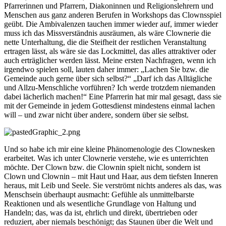
Pfarrerinnen und Pfarrern, Diakoninnen und Religionslehrern und
Menschen aus ganz anderen Berufen in Workshops das Clownsspiel
geübt. Die Ambivalenzen tauchen immer wieder auf, immer wieder
muss ich das Missverständnis ausräumen, als wäre Clownerie die
nette Unterhaltung, die die Steifheit der restlichen Veranstaltung
ertragen lässt, als wäre sie das Lockmittel, das alles attraktiver oder
auch erträglicher werden lässt. Meine ersten Nachfragen, wenn ich
irgendwo spielen soll, lauten daher immer: „Lachen Sie bzw. die
Gemeinde auch gerne über sich selbst?“ „Darf ich das Alltägliche
und Allzu-Menschliche vorführen? Ich werde trotzdem niemanden
dabei lächerlich machen!“ Eine Pfarrerin hat mir mal gesagt, dass sie
mit der Gemeinde in jedem Gottesdienst mindestens einmal lachen
will – und zwar nicht über andere, sondern über sie selbst.
Und so habe ich mir eine kleine Phänomenologie des Clownesken
erarbeitet. Was ich unter Clownerie verstehe, wie es unterrichten
möchte. Der Clown bzw. die Clownin spielt nicht, sondern ist
Clown und Clownin – mit Haut und Haar, aus dem tiefsten Inneren
heraus, mit Leib und Seele. Sie verströmt nichts anderes als das, was
Menschsein überhaupt ausmacht: Gefühle als unmittelbarste
Reaktionen und als wesentliche Grundlage von Haltung und
Handeln; das, was da ist, ehrlich und direkt, übertrieben oder
reduziert, aber niemals beschönigt; das Staunen über die Welt und