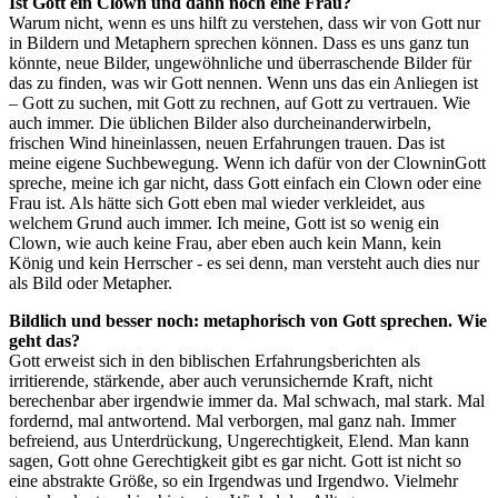
Ist Gott ein Clown und dann noch eine Frau?
Warum nicht, wenn es uns hilft zu verstehen, dass wir von Gott nur
in Bildern und Metaphern sprechen können. Dass es uns ganz tun
könnte, neue Bilder, ungewöhnliche und überraschende Bilder für
das zu finden, was wir Gott nennen. Wenn uns das ein Anliegen ist
– Gott zu suchen, mit Gott zu rechnen, auf Gott zu vertrauen. Wie
auch immer. Die üblichen Bilder also durcheinanderwirbeln,
frischen Wind hineinlassen, neuen Erfahrungen trauen. Das ist
meine eigene Suchbewegung. Wenn ich dafür von der ClowninGott
spreche, meine ich gar nicht, dass Gott einfach ein Clown oder eine
Frau ist. Als hätte sich Gott eben mal wieder verkleidet, aus
welchem Grund auch immer. Ich meine, Gott ist so wenig ein
Clown, wie auch keine Frau, aber eben auch kein Mann, kein
König und kein Herrscher - es sei denn, man versteht auch dies nur
als Bild oder Metapher.
Bildlich und besser noch: metaphorisch von Gott sprechen. Wie
geht das?
Gott erweist sich in den biblischen Erfahrungsberichten als
irritierende, stärkende, aber auch verunsichernde Kraft, nicht
berechenbar aber irgendwie immer da. Mal schwach, mal stark. Mal
fordernd, mal antwortend. Mal verborgen, mal ganz nah. Immer
befreiend, aus Unterdrückung, Ungerechtigkeit, Elend. Man kann
sagen, Gott ohne Gerechtigkeit gibt es gar nicht. Gott ist nicht so
eine abstrakte Größe, so ein Irgendwas und Irgendwo. Vielmehr