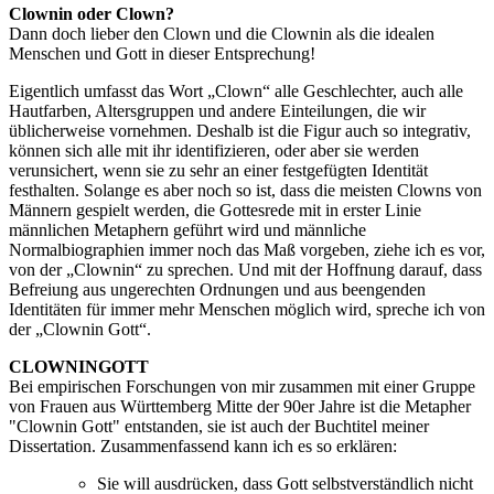
Clownin oder Clown?
Dann doch lieber den Clown und die Clownin als die idealen
Menschen und Gott in dieser Entsprechung!
Eigentlich umfasst das Wort „Clown“ alle Geschlechter, auch alle
Hautfarben, Altersgruppen und andere Einteilungen, die wir
üblicherweise vornehmen. Deshalb ist die Figur auch so integrativ,
können sich alle mit ihr identifizieren, oder aber sie werden
verunsichert, wenn sie zu sehr an einer festgefügten Identität
festhalten. Solange es aber noch so ist, dass die meisten Clowns von
Männern gespielt werden, die Gottesrede mit in erster Linie
männlichen Metaphern geführt wird und männliche
Normalbiographien immer noch das Maß vorgeben, ziehe ich es vor,
von der „Clownin“ zu sprechen. Und mit der Hoffnung darauf, dass
Befreiung aus ungerechten Ordnungen und aus beengenden
Identitäten für immer mehr Menschen möglich wird, spreche ich von
der „Clownin Gott“.
CLOWNINGOTT
Bei empirischen Forschungen von mir zusammen mit einer Gruppe
von Frauen aus Württemberg Mitte der 90er Jahre ist die Metapher
"Clownin Gott" entstanden, sie ist auch der Buchtitel meiner
Dissertation. Zusammenfassend kann ich es so erklären:
Sie will ausdrücken, dass Gott selbstverständlich nicht