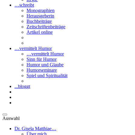
…schreibt
Monographien
Herausgeberin
Buchbeiträge
Zeitschriftenbeiträge
Artikel online
…vermittelt Humor
…vermittelt Humor
Sinn für Humor
Humor und Glaube
Humorseminare
Spiel und Spiritualität
...bloggt
Auswahl
Dr. Gisela Matthiae…
Über mich