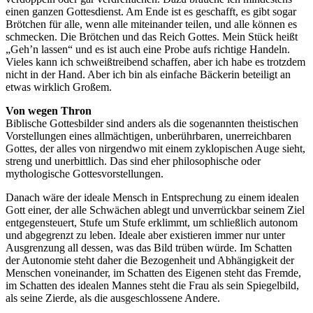
einen ganzen Gottesdienst. Am Ende ist es geschafft, es gibt sogar
Brötchen für alle, wenn alle miteinander teilen, und alle können es
schmecken. Die Brötchen und das Reich Gottes. Mein Stück heißt
„Geh’n lassen“ und es ist auch eine Probe aufs richtige Handeln.
Vieles kann ich schweißtreibend schaffen, aber ich habe es trotzdem
nicht in der Hand. Aber ich bin als einfache Bäckerin beteiligt an
etwas wirklich Großem.
Von wegen Thron
Biblische Gottesbilder sind anders als die sogenannten theistischen
Vorstellungen eines allmächtigen, unberührbaren, unerreichbaren
Gottes, der alles von nirgendwo mit einem zyklopischen Auge sieht,
streng und unerbittlich. Das sind eher philosophische oder
mythologische Gottesvorstellungen.
Danach wäre der ideale Mensch in Entsprechung zu einem idealen
Gott einer, der alle Schwächen ablegt und unverrückbar seinem Ziel
entgegensteuert, Stufe um Stufe erklimmt, um schließlich autonom
und abgegrenzt zu leben. Ideale aber existieren immer nur unter
Ausgrenzung all dessen, was das Bild trüben würde. Im Schatten
der Autonomie steht daher die Bezogenheit und Abhängigkeit der
Menschen voneinander, im Schatten des Eigenen steht das Fremde,
im Schatten des idealen Mannes steht die Frau als sein Spiegelbild,
als seine Zierde, als die ausgeschlossene Andere.