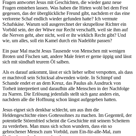
Fragen antwortet Jesus mit Geschichten, die wieder ganz neue
Fragen entstehen lassen. Was haben die Hirten wohl bei dem Fest
gegessen, das der überglückliche Freund gibt, nachdem er das eine
verlorene Schaf endlich wieder gefunden hatte? Ich vermute
Schafskäse. Warum soll ausgerechnet der skrupellose Richter ein
Vorbild sein, der der Witwe nur Recht verschafft, weil sie ihm auf
die Nerven geht, aber nicht, weil er ihr wirklich Recht gibt? Und
wie, um alles, soll ein Kamel durch ein Nadelöhr passen?
Ein paar Mal macht Jesus Tausende von Menschen mit wenigen
Broten und Fischen satt, andere Male feiert er gerne üppig und lässt
sich mit sündhaft teurem Öl salben.
Als es darauf ankommt, lässt er sich lieber selbst verspotten, als dass
er machtvoll sein Schicksal abwenden würde. In Schimpf und
Schande endet er an dem Kreuz, das Paulus als Ausdruck von
Torheit interpretiert und daraufhin alle Menschen in der Nachfolge
zu Narren. Die Erlösung jedenfalls stellt sich ganz anders ein,
nachdem alle die Hoffnung schon längst aufgegeben hatten.
Jesus eignet sich denkbar schlecht, um aus ihm die
Heldengeschichte eines Gottessohnes zu machen. Im Gegenteil, der
potentielle Störenfried scheint die Geschichte mit seinem Scheitern
zu verderben. Man muss sich schon wundern, dass ein so
gebrochener Mensch zum Vorbild, zum Ein-für-alle-Mal, zum