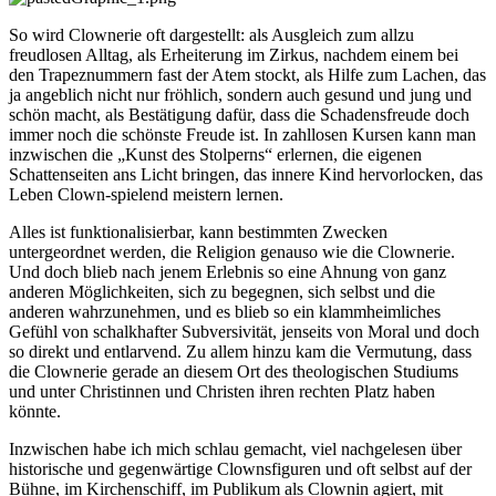
So wird Clownerie oft dargestellt: als Ausgleich zum allzu
freudlosen Alltag, als Erheiterung im Zirkus, nachdem einem bei
den Trapeznummern fast der Atem stockt, als Hilfe zum Lachen, das
ja angeblich nicht nur fröhlich, sondern auch gesund und jung und
schön macht, als Bestätigung dafür, dass die Schadensfreude doch
immer noch die schönste Freude ist. In zahllosen Kursen kann man
inzwischen die „Kunst des Stolperns“ erlernen, die eigenen
Schattenseiten ans Licht bringen, das innere Kind hervorlocken, das
Leben Clown-spielend meistern lernen.
Alles ist funktionalisierbar, kann bestimmten Zwecken
untergeordnet werden, die Religion genauso wie die Clownerie.
Und doch blieb nach jenem Erlebnis so eine Ahnung von ganz
anderen Möglichkeiten, sich zu begegnen, sich selbst und die
anderen wahrzunehmen, und es blieb so ein klammheimliches
Gefühl von schalkhafter Subversivität, jenseits von Moral und doch
so direkt und entlarvend. Zu allem hinzu kam die Vermutung, dass
die Clownerie gerade an diesem Ort des theologischen Studiums
und unter Christinnen und Christen ihren rechten Platz haben
könnte.
Inzwischen habe ich mich schlau gemacht, viel nachgelesen über
historische und gegenwärtige Clownsfiguren und oft selbst auf der
Bühne, im Kirchenschiff, im Publikum als Clownin agiert, mit