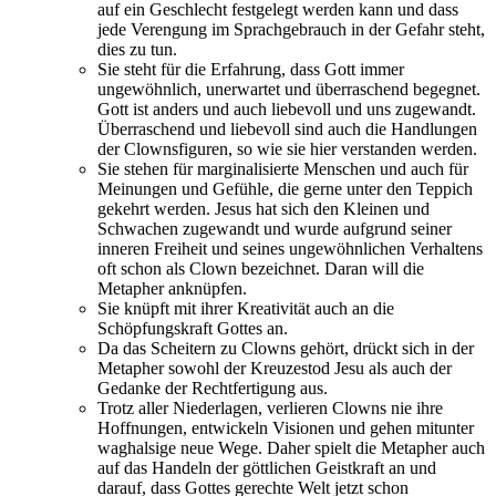
auf ein Geschlecht festgelegt werden kann und dass
jede Verengung im Sprachgebrauch in der Gefahr steht,
dies zu tun.
Sie steht für die Erfahrung, dass Gott immer
ungewöhnlich, unerwartet und überraschend begegnet.
Gott ist anders und auch liebevoll und uns zugewandt.
Überraschend und liebevoll sind auch die Handlungen
der Clownsfiguren, so wie sie hier verstanden werden.
Sie stehen für marginalisierte Menschen und auch für
Meinungen und Gefühle, die gerne unter den Teppich
gekehrt werden. Jesus hat sich den Kleinen und
Schwachen zugewandt und wurde aufgrund seiner
inneren Freiheit und seines ungewöhnlichen Verhaltens
oft schon als Clown bezeichnet. Daran will die
Metapher anknüpfen.
Sie knüpft mit ihrer Kreativität auch an die
Schöpfungskraft Gottes an.
Da das Scheitern zu Clowns gehört, drückt sich in der
Metapher sowohl der Kreuzestod Jesu als auch der
Gedanke der Rechtfertigung aus.
Trotz aller Niederlagen, verlieren Clowns nie ihre
Hoffnungen, entwickeln Visionen und gehen mitunter
waghalsige neue Wege. Daher spielt die Metapher auch
auf das Handeln der göttlichen Geistkraft an und
darauf, dass Gottes gerechte Welt jetzt schon