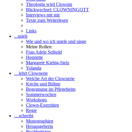
Theologin wird Clownin
Blickwechsel: CLOWNINGOTT
Interviews mit mir
Texte zum Weiterlesen
Links
...spielt
Wie und wo ich spiele und singe
Meine Rollen:
Frau Adele Seibold
Henriette
Margarete Kiebig-Stelz
Yolanda
…lehrt Clownerie
Welche Art der Clownerie
Kirche und Bühne
Begegnung im Pflegeheim
Sommerwochen
Workshops
Clown-Exerzitien
Regie
…schreibt
Monographien
Herausgeberin
Buchbeiträge