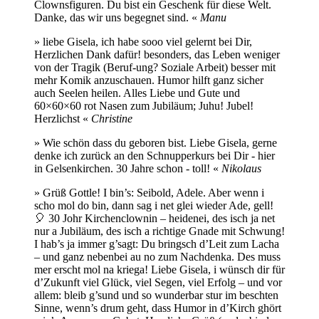
Clownsfiguren. Du bist ein Geschenk für diese Welt.
Danke, das wir uns begegnet sind. «
Manu
» liebe Gisela, ich habe sooo viel gelernt bei Dir,
Herzlichen Dank dafür! besonders, das Leben weniger
von der Tragik (Beruf-ung? Soziale Arbeit) besser mit
mehr Komik anzuschauen. Humor hilft ganz sicher
auch Seelen heilen. Alles Liebe und Gute und
60×60×60 rot Nasen zum Jubiläum; Juhu! Jubel!
Herzlichst «
Christine
» Wie schön dass du geboren bist. Liebe Gisela, gerne
denke ich zurück an den Schnupperkurs bei Dir - hier
in Gelsenkirchen. 30 Jahre schon - toll! «
Nikolaus
» Grüß Gottle! I bin’s: Seibold, Adele. Aber wenn i
scho mol do bin, dann sag i net glei wieder Ade, gell!
🎈 30 Johr Kirchenclownin – heidenei, des isch ja net
nur a Jubiläum, des isch a richtige Gnade mit Schwung!
I hab’s ja immer g’sagt: Du bringsch d’Leit zum Lacha
– und ganz nebenbei au no zum Nachdenka. Des muss
mer erscht mol na kriega! Liebe Gisela, i wünsch dir für
d’Zukunft viel Glück, viel Segen, viel Erfolg – und vor
allem: bleib g’sund und so wunderbar stur im beschten
Sinne, wenn’s drum geht, dass Humor in d’Kirch ghört