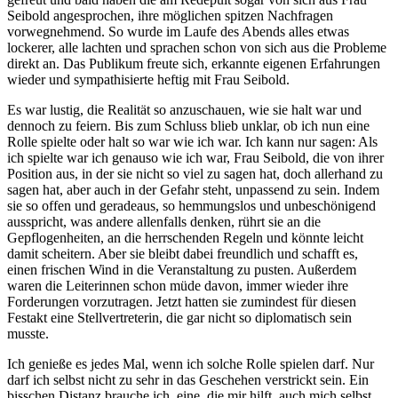
Seibold angesprochen, ihre möglichen spitzen Nachfragen
vorwegnehmend. So wurde im Laufe des Abends alles etwas
lockerer, alle lachten und sprachen schon von sich aus die Probleme
direkt an. Das Publikum freute sich, erkannte eigenen Erfahrungen
wieder und sympathisierte heftig mit Frau Seibold.
Es war lustig, die Realität so anzuschauen, wie sie halt war und
dennoch zu feiern. Bis zum Schluss blieb unklar, ob ich nun eine
Rolle spielte oder halt so war wie ich war. Ich kann nur sagen: Als
ich spielte war ich genauso wie ich war, Frau Seibold, die von ihrer
Position aus, in der sie nicht so viel zu sagen hat, doch allerhand zu
sagen hat, aber auch in der Gefahr steht, unpassend zu sein. Indem
sie so offen und geradeaus, so hemmungslos und unbeschönigend
ausspricht, was andere allenfalls denken, rührt sie an die
Gepflogenheiten, an die herrschenden Regeln und könnte leicht
damit scheitern. Aber sie bleibt dabei freundlich und schafft es,
einen frischen Wind in die Veranstaltung zu pusten. Außerdem
waren die Leiterinnen schon müde davon, immer wieder ihre
Forderungen vorzutragen. Jetzt hatten sie zumindest für diesen
Festakt eine Stellvertreterin, die gar nicht so diplomatisch sein
musste.
Ich genieße es jedes Mal, wenn ich solche Rolle spielen darf. Nur
darf ich selbst nicht zu sehr in das Geschehen verstrickt sein. Ein
bisschen Distanz brauche ich, eine, die mir hilft, auch mich selbst