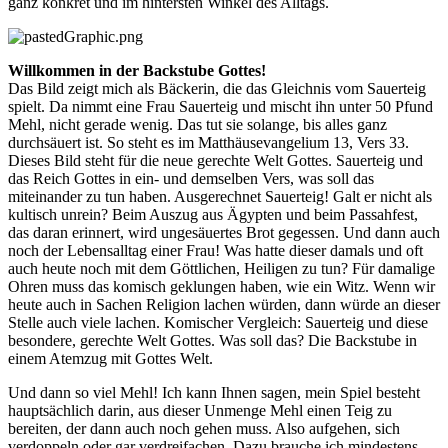
ganz konkret und im hintersten Winkel des Alltags.
Willkommen in der Backstube Gottes!
Das Bild zeigt mich als Bäckerin, die das Gleichnis vom Sauerteig
spielt. Da nimmt eine Frau Sauerteig und mischt ihn unter 50 Pfund
Mehl, nicht gerade wenig. Das tut sie solange, bis alles ganz
durchsäuert ist. So steht es im Matthäusevangelium 13, Vers 33.
Dieses Bild steht für die neue gerechte Welt Gottes. Sauerteig und
das Reich Gottes in ein- und demselben Vers, was soll das
miteinander zu tun haben. Ausgerechnet Sauerteig! Galt er nicht als
kultisch unrein? Beim Auszug aus Ägypten und beim Passahfest,
das daran erinnert, wird ungesäuertes Brot gegessen. Und dann auch
noch der Lebensalltag einer Frau! Was hatte dieser damals und oft
auch heute noch mit dem Göttlichen, Heiligen zu tun? Für damalige
Ohren muss das komisch geklungen haben, wie ein Witz. Wenn wir
heute auch in Sachen Religion lachen würden, dann würde an dieser
Stelle auch viele lachen. Komischer Vergleich: Sauerteig und diese
besondere, gerechte Welt Gottes. Was soll das? Die Backstube in
einem Atemzug mit Gottes Welt.
Und dann so viel Mehl! Ich kann Ihnen sagen, mein Spiel besteht
hauptsächlich darin, aus dieser Unmenge Mehl einen Teig zu
bereiten, der dann auch noch gehen muss. Also aufgehen, sich
verdoppeln oder gar verdreifachen. Dazu brauche ich mindestens