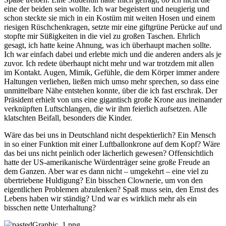
eine der beiden sein wollte. Ich war begeistert und neugierig und
schon steckte sie mich in ein Kostüm mit weiten Hosen und einem
riesigen Rüschchenkragen, setzte mir eine giftgrüne Perücke auf und
stopfte mir Süßigkeiten in die viel zu großen Taschen. Ehrlich
gesagt, ich hatte keine Ahnung, was ich überhaupt machen sollte.
Ich war einfach dabei und erlebte mich und die anderen anders als je
zuvor. Ich redete überhaupt nicht mehr und war trotzdem mit allen
im Kontakt. Augen, Mimik, Gefühle, die dem Körper immer andere
Haltungen verliehen, ließen mich umso mehr sprechen, so dass eine
unmittelbare Nähe entstehen konnte, über die ich fast erschrak. Der
Präsident erhielt von uns eine gigantisch große Krone aus ineinander
verknüpften Luftschlangen, die wir ihm feierlich aufsetzen. Alle
klatschten Beifall, besonders die Kinder.
Wäre das bei uns in Deutschland nicht despektierlich? Ein Mensch
in so einer Funktion mit einer Luftballonkrone auf dem Kopf? Wäre
das bei uns nicht peinlich oder lächerlich gewesen? Offensichtlich
hatte der US-amerikanische Würdenträger seine große Freude an
dem Ganzen. Aber war es dann nicht – umgekehrt – eine viel zu
übertriebene Huldigung? Ein bisschen Clownerie, um von den
eigentlichen Problemen abzulenken? Spaß muss sein, den Ernst des
Lebens haben wir ständig? Und war es wirklich mehr als ein
bisschen nette Unterhaltung?