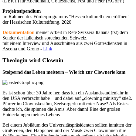
(DEKT) für Abendmahl, Gottesdienst, Fest und Feier (AGoFF)
Projektstipendium
im Rahmen des Förderprogramms "Hessen kulturell neu eröffnen"
der Hessischen Kulturstiftung, 2020
Dokumentation
meiner Arbeit in Rete Svizzera Italiana (rst) dem
Sender der italienisch sprechenden Schweiz,
mit einem Interview und Ausschnitten aus zwei Gottesdiensten in
Ascona und Grono -
Link
Theologin wird Clownin
Stolpernd das Leben meistern – Wie ich zur Clownerie kam
Es ist schon über 30 Jahre her, dass ich ein Auslandsstudienjahr in
den USA verbracht habe – und dabei auf „clowning ministry“ stieß.
Pfarrer im Clownskostüm, Seelsorgerin mit roter Nase? Als Erstes
dachte ich, die spinnen die Amis. Aber dann! Eine der großen
Entdeckungen meines Lebens.
Bei einem Jubiläum des Universitätspräsidenten sollten inmitten der
Grußreden, den Häppchen und der Musik zwei Clowninnen ihre
Späße treiben. Eine Studentin hatte mich gefragt, ob ich nicht die