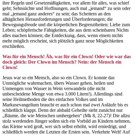
ihre Regeln und Gesetzmäßigkeiten, vor allem für alles, was schief
geht; Sehnsüchte und Hoffnungen, auch mal „jemand“ zu sein oder
mal „jemand ganz anderes“ zu sein; das Scheitern an den
alltäglichen Herausforderungen und Überforderungen; die
Bewegungsfreude und die körperlichen Begrenztheiten; Liebe zum
Leben; schöpferische Fähigkeiten, die aus dem scheinbaren Nichts
alles machen können; die Entdeckung, dass, wenn einem nichts
mehr möglich erscheint, sich plötzlich ganz neue Möglichkeiten
erschließen.
Was für ein Mensch! Äh, was für ein Clown! Oder wie war das
doch gleich: Der Clown im Mensch? Nein: der Mensch ein
Clown!
Jesus war so ein Mensch, also so ein Clown. Er konnte das
Unmögliche wahrmachen, übers Wasser gehen, heilen und
Unmengen von Wasser in Wein verwandeln (die nicht
unbescheidene Menge von etwa 3.000 Litern!). Allerdings sind
seine Heilmethoden die des einfachen Volkes und im
Markusevangelium braucht er auch schon mal zwei Anläufe bis es
schließlich klappt. Denn der alsbald Geheilte sieht zunächst nur
„Bäume, die wie Menschen umhergehen“ (Mk 8, 22-27)! Die allzu
stolz werdenden Jünger sollen sich ein Vorbild an Kindern nehmen,
das Kleine wird groß, wer sich selbst erhöht, wird erniedrigt, und
schließlich werden die Letzten die Ersten sein. Verkehrte Welt! Auf