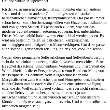
Heiland wurde. Ausgerechnet!
Ich denke, in unseren Kirchen hat sich mitunter eher ein anderer
Jesus und damit ein anderer Gott durchgesetzt: ein starker,
herrschaftlicher, allmächtiger, triumphalistischer. Das passte immer
schon besser zum Durchsetzungswillen von Einzelnen, Institutionen
und von ganzen Staaten. Es passt auch zu dem, was wir das
moderne Subjekt nennen: autonom, souverän, frei, unberührbar.
Dieses Menschenbild haben wir zu einem Ideal werden lassen. Es
wird am besten im freien, selbstsicheren, kämpferischen,
unabhängigen und erfolgreichen Mann verkörpert. Gut dazu passen
auch solche Eigenschaften wie jung, fit, flexibel, cool und schön.
Gegen diese permanente Selbsterhöhung und Selbstüberforderung
steht das scheinbar so unzeitgemäße clowneske menschliche Sein.
Es achtet das Kleine, Unscheinbare, Verlorene und interpretiert die
Wirklichkeit aus dieser Perspektive, also vom Rand zur Mitte, von
der Peripherie ins Zentrum, vom Ausgeschlossenen und
Marginalisierten zum Herrschenden und Normgebenden. Insofern
ist der Clown und besonders die Clownin eine subversive Figur,
eine, die der Welt einen Spiegel vorhält – das aber nicht sarkastisch,
sondern liebevoll: schau her, so ist es, aber es ist ja nur
menschengemacht und selten wirklich menschlich und insofern
könnte und müsste es auch ganz anders sein. Und warum sollte das
nicht auch möglich sein?