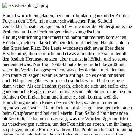
Einmal war ich eingeladen, bei einem Jubiläum ganz in der Art der
Feier in den USA, mit meiner schwäbischen Frau Seibold
verstecktes Theater zu spielen. Ich wurde über die Hintergründe, die
Probleme und die Forderungen einer evangelischen
Bildungseinrichtung informiert und nahm mit meinem komischen
Hütchen, meinem lila Schößchenkleid und meinem Handtäschle in
den Sitzreihen Platz. Die Leute wunderten sich etwas über diese
Erscheinung, diese einfache und etwas altmodische Frau unter all
den festlich Herausgeputzten, aber man ist ja höflich, und so sagte
niemand etwas. Nur Frau Seibold hat alle freundlich begrüßt und
schon im Vorfeld ausgesprochen, was alles dachten und niemand
sich traute zu sagen: wann es denn anfinge, ob es denn hinterher
auch Häppchen gäbe, warum es da so heiß wäre. Und so ging es
dann weiter. Als der Landrat sprach, erhob sie sich und stellte eine
ganz einfache Frage, eine als normale Kursteilnehmerin, die nie den
richtigen Ort finden kann und immer zu spät kommt, weil die
Einrichtung nämlich keinen festen Ort hat, sondern immer nur
irgendwo zu Gast ist. Beim Dekan hat sie es genauso gemacht, auch
beim Ortspfarrer und bei der Leiterin. Frau Seibold hat niemanden
bloßgestellt, sie hat nur das gesagt, was die Würdenträger tunlichst
zu verschweigen suchten, um das Fest nicht zu stören, um ihr Image
zu pflegen, um die Form zu wahren. Das Publikum hat sich irrsinnig
gefreut und bald haben die am Redepult sogar von sich aus Frau