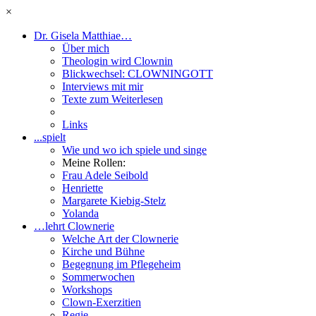
×
Dr. Gisela Matthiae…
Über mich
Theologin wird Clownin
Blickwechsel: CLOWNINGOTT
Interviews mit mir
Texte zum Weiterlesen
Links
...spielt
Wie und wo ich spiele und singe
Meine Rollen:
Frau Adele Seibold
Henriette
Margarete Kiebig-Stelz
Yolanda
…lehrt Clownerie
Welche Art der Clownerie
Kirche und Bühne
Begegnung im Pflegeheim
Sommerwochen
Workshops
Clown-Exerzitien
Regie